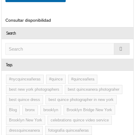
Consultar disponibilidad
Search
Tags
#nycquinceañeras
#quince
#quinceañera
best new york photographers
best quinceanera photograher
best quince dress
best quince photographer in new york
Blog
bronx
brooklyn
Brooklyn Bridge New York
Brooklyn New York
celebrations quince video service
dressquinceanera
fotografia quinceañeras