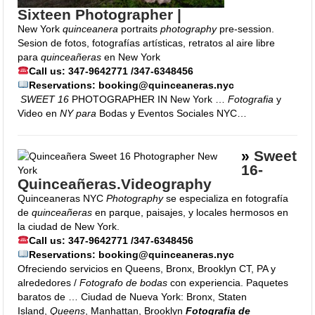
Sixteen Photographer |
New York
quinceanera
portraits
photography
pre-session.
Sesion de fotos, fotografías artísticas, retratos al aire libre
para
quinceañeras
en New York
Call us: 347-9642771 /347-6348456
Reservations: booking@quinceaneras.nyc
SWEET 16
PHOTOGRAPHER IN New York …
Fotografia
y
Video en
NY para
Bodas y Eventos Sociales NYC…
»
Sweet
16-
Quinceañeras.
Videography
Quinceaneras NYC
Photography
se especializa en fotografía
de
quinceañeras
en parque, paisajes, y locales hermosos en
la ciudad de New York.
Call us: 347-9642771 /347-6348456
Reservations: booking@quinceaneras.nyc
Ofreciendo servicios en Queens, Bronx, Brooklyn CT, PA y
alrededores /
Fotografo de bodas
con experiencia. Paquetes
baratos de … Ciudad de Nueva York: Bronx, Staten
Island,
Queens
, Manhattan, Brooklyn
Fotografia de