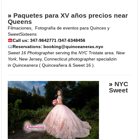
Queens
»
Paquetes para XV años precios near
Queens
Filmaciones
,
Fotografía de eventos para Quinces y
SweetSixteens
Call us: 347-9642771 /347-6348456
Reservations: booking@quinceaneras.nyc
Sweet 16 Photographer
serving the
NYC
Tristate area.
New
York
, New Jersey, Connecticut
photographer
specializin
in
Quinceanera
( Quinceañera & Sweet 16 ).
»
NYC
Sweet