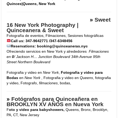
Quinces
|
Queens
, New York
»
Sweet
16 New York Photography |
Quinceanera & Sweet
Fotografía de eventos, Filmaciones, Sesiones fotográficas
Call us: 347-9642771 /347-6348456
Reservations: booking@quinceaneras.nyc
Ofreciendo servicios en New York y alrededores
Filmaciones
en
0
/ Jackson H… Junction Boulevard 34th Avenue 95th
Street Northern Boulevard
Fotografia y video en
New York
,
Fotografia y video para
Bodas
en
New York
, Fotografia y video en
Queens
, fotografia
y video, Fotografo,
filmaciones
, bodas,
»
Fotógrafos para Quinceañera en
BROOKLYN XV AÑOS en Nueva York
F
oto y video para babyshowers,
Queens, Bronx, Brooklyn,
PA, CT, New Jersey