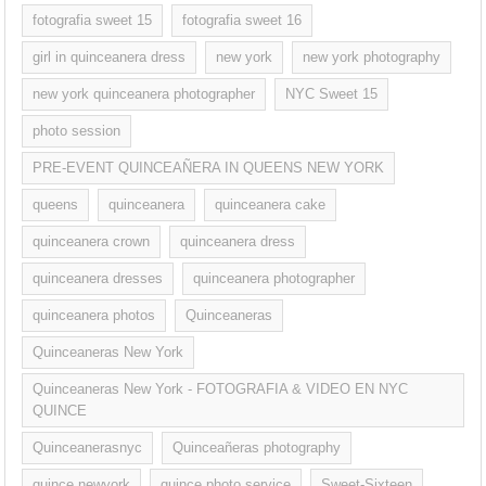
fotografia sweet 15
fotografia sweet 16
girl in quinceanera dress
new york
new york photography
new york quinceanera photographer
NYC Sweet 15
photo session
PRE-EVENT QUINCEAÑERA IN QUEENS NEW YORK
queens
quinceanera
quinceanera cake
quinceanera crown
quinceanera dress
quinceanera dresses
quinceanera photographer
quinceanera photos
Quinceaneras
Quinceaneras New York
Quinceaneras New York - FOTOGRAFIA & VIDEO EN NYC
QUINCE
Quinceanerasnyc
Quinceañeras photography
quince newyork
quince photo service
Sweet-Sixteen