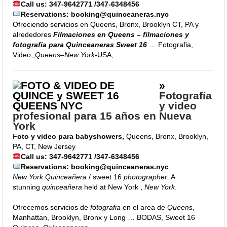
Call us: 347-9642771 /347-6348456
Reservations: booking@quinceaneras.nyc
Ofreciendo servicios en Queens, Bronx, Brooklyn CT, PA y
alrededores
Filmaciones en Queens
–
filmaciones y
fotografia para Quinceaneras Sweet 16
… Fotografia,
Video,,
Queens
–
New York
-USA,
»
Fotografía
y video
profesional para 15 años en Nueva
York
F
oto y video para babyshowers,
Queens, Bronx, Brooklyn,
PA, CT, New Jersey
Call us: 347-9642771 /347-6348456
Reservations: booking@quinceaneras.nyc
New York Quinceañera
/ sweet 16
photographer
. A
stunning
quinceañera
held at New York ,
New York
.
Ofrecemos servicios de
fotografia
en el area de
Queens
,
Manhattan, Brooklyn, Bronx y Long … BODAS, Sweet 16